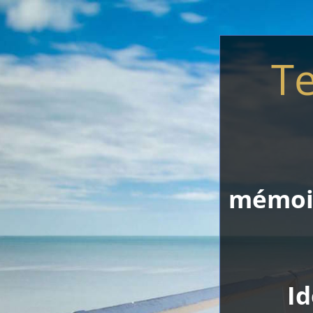
T
mémoir
Id