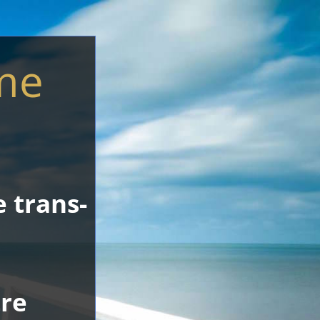
me
 trans-
tre